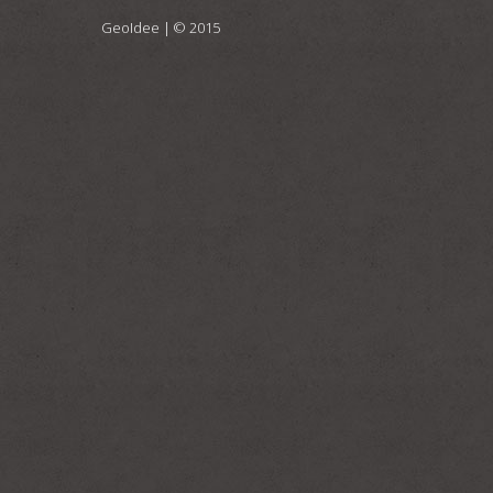
GeoIdee
| © 2015